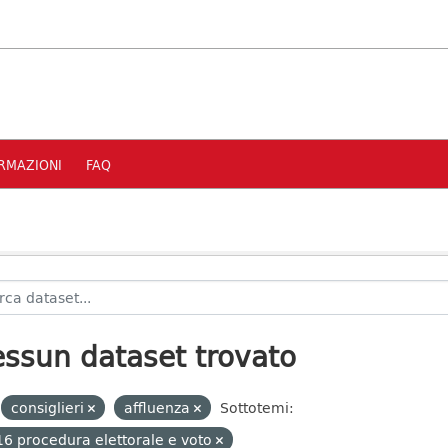
RMAZIONI
FAQ
ssun dataset trovato
consiglieri
affluenza
Sottotemi:
6 procedura elettorale e voto