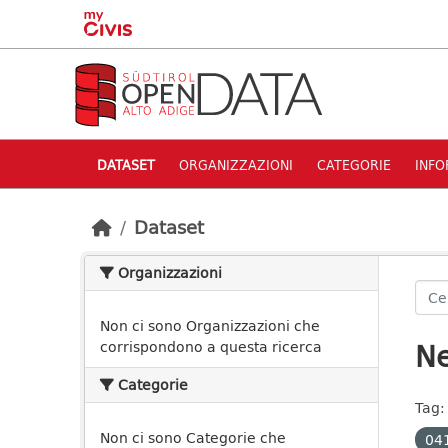
Skip to main content
DATASET
ORGANIZZAZIONI
CATEGORIE
INFO
Dataset
Organizzazioni
Non ci sono Organizzazioni che
Ne
corrispondono a questa ricerca
Categorie
Tag:
Non ci sono Categorie che
041