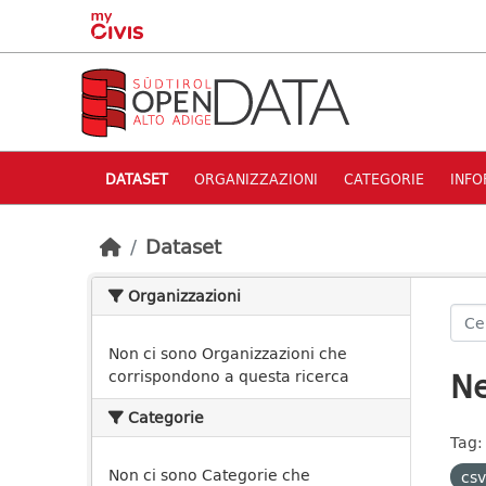
Skip to main content
DATASET
ORGANIZZAZIONI
CATEGORIE
INFO
Dataset
Organizzazioni
Non ci sono Organizzazioni che
Ne
corrispondono a questa ricerca
Categorie
Tag:
Non ci sono Categorie che
csv