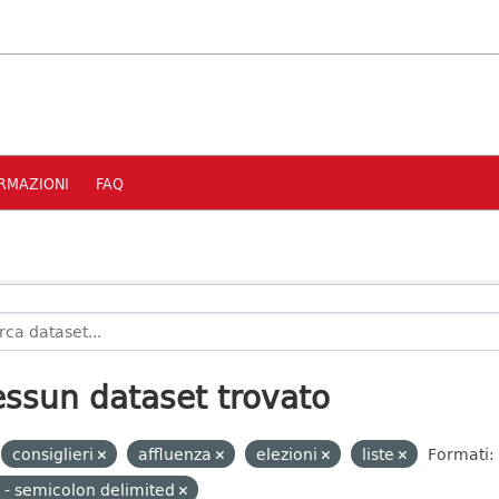
RMAZIONI
FAQ
ssun dataset trovato
consiglieri
affluenza
elezioni
liste
Formati:
 - semicolon delimited