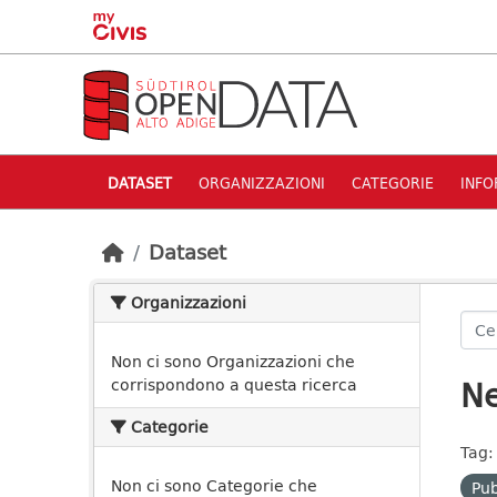
Skip to main content
DATASET
ORGANIZZAZIONI
CATEGORIE
INFO
Dataset
Organizzazioni
Non ci sono Organizzazioni che
Ne
corrispondono a questa ricerca
Categorie
Tag:
Non ci sono Categorie che
Pu