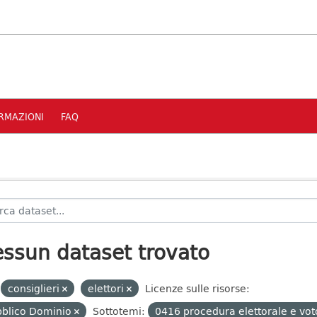
RMAZIONI
FAQ
ssun dataset trovato
consiglieri
elettori
Licenze sulle risorse:
bblico Dominio
Sottotemi:
0416 procedura elettorale e vo