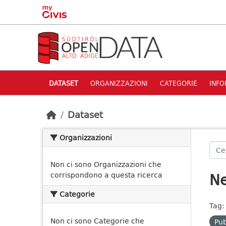
Skip to main content
DATASET
ORGANIZZAZIONI
CATEGORIE
INFO
Dataset
Organizzazioni
Non ci sono Organizzazioni che
Ne
corrispondono a questa ricerca
Categorie
Tag:
Non ci sono Categorie che
Pu