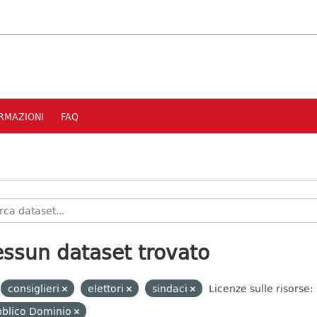
RMAZIONI
FAQ
ssun dataset trovato
consiglieri
elettori
sindaci
Licenze sulle risorse:
bblico Dominio