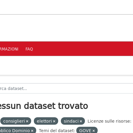
RMAZIONI
FAQ
ssun dataset trovato
consiglieri
elettori
sindaci
Licenze sulle risorse:
bblico Dominio
Temi del dataset:
GOVE