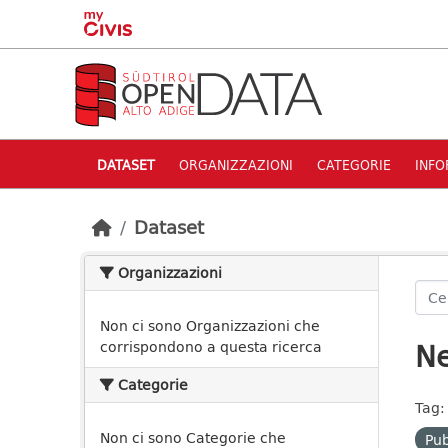
Skip to main content
DATASET
ORGANIZZAZIONI
CATEGORIE
INFO
Dataset
Organizzazioni
Non ci sono Organizzazioni che
Ne
corrispondono a questa ricerca
Categorie
Tag:
Non ci sono Categorie che
Pu