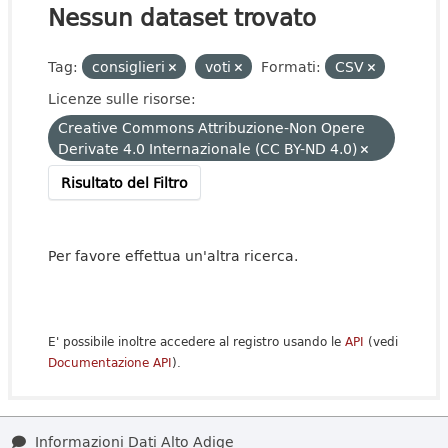
Nessun dataset trovato
Tag:
consiglieri
voti
Formati:
CSV
Licenze sulle risorse:
Creative Commons Attribuzione-Non Opere
Derivate 4.0 Internazionale (CC BY-ND 4.0)
Risultato del Filtro
Per favore effettua un'altra ricerca.
E' possibile inoltre accedere al registro usando le
API
(vedi
Documentazione API
).
Informazioni Dati Alto Adige