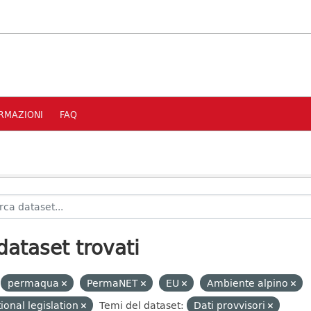
RMAZIONI
FAQ
dataset trovati
permaqua
PermaNET
EU
Ambiente alpino
ional legislation
Temi del dataset:
Dati provvisori