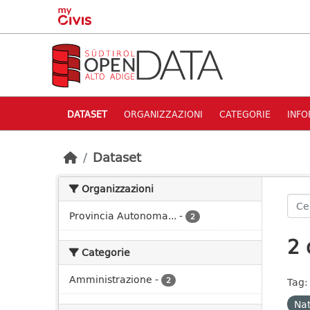
Skip to main content
DATASET
ORGANIZZAZIONI
CATEGORIE
INFO
Dataset
Organizzazioni
Provincia Autonoma...
-
2
2 
Categorie
Amministrazione
-
2
Tag:
Nat