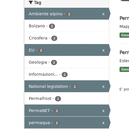
Tag
Ambiente alpino
-
x
2
Per
Bolzano
-
Mapp
2
Geoc
Criosfera
-
2
EU
-
x
2
Perm
Este
Geologia
-
2
Geoc
Informazioni...
-
2
National legislation
-
x
2
E' po
Permafrost
-
2
PermaNET
-
x
2
permaqua
-
x
2