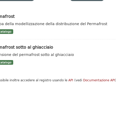
mafrost
a della modellizzazione della distribuzione del Permafrost
atalogo
afrost sotto al ghiacciaio
nsione del permafrost sotto al ghiacciaio
atalogo
ssibile inoltre accedere al registro usando le
API
(vedi
Documentazione API