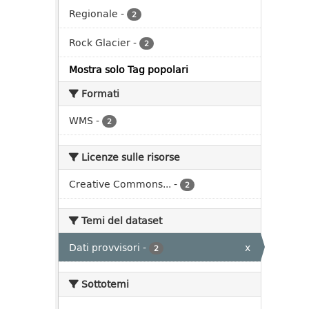
Regionale
-
2
Rock Glacier
-
2
Mostra solo Tag popolari
Formati
WMS
-
2
Licenze sulle risorse
Creative Commons...
-
2
Temi del dataset
Dati provvisori
-
x
2
Sottotemi