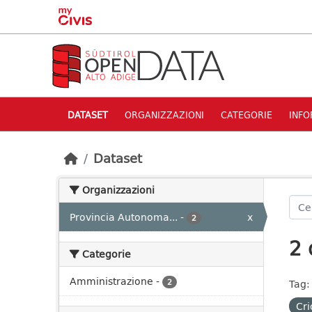
Skip to main content
DATASET
ORGANIZZAZIONI
CATEGORIE
INFO
Dataset
Organizzazioni
Provincia Autonoma...
-
x
2
2 
Categorie
Amministrazione
-
2
Tag:
Cri