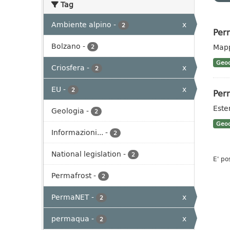
Tag
Ambiente alpino
-
x
2
Per
Bolzano
-
Mapp
2
Geoc
Criosfera
-
x
2
EU
-
x
2
Perm
Este
Geologia
-
2
Geoc
Informazioni...
-
2
National legislation
-
2
E' po
Permafrost
-
2
PermaNET
-
x
2
permaqua
-
x
2