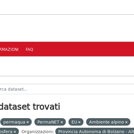
RMAZIONI
FAQ
dataset trovati
permaqua
PermaNET
EU
Ambiente alpino
osfera
Organizzazioni:
Provincia Autonoma di Bolzano - Al