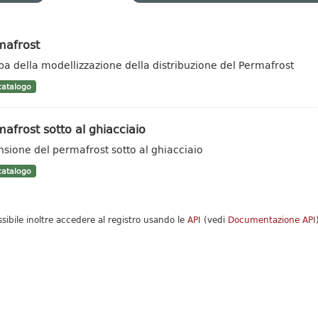
mafrost
a della modellizzazione della distribuzione del Permafrost
atalogo
afrost sotto al ghiacciaio
nsione del permafrost sotto al ghiacciaio
atalogo
ssibile inoltre accedere al registro usando le
API
(vedi
Documentazione API