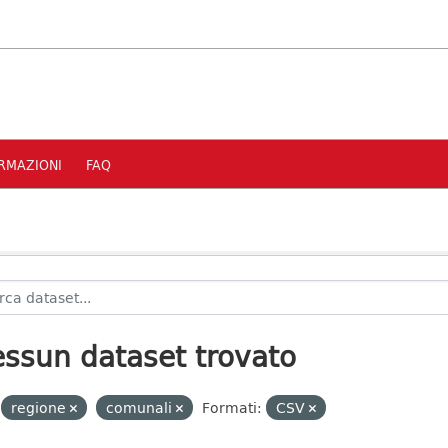
RMAZIONI
FAQ
ssun dataset trovato
regione
comunali
Formati:
CSV