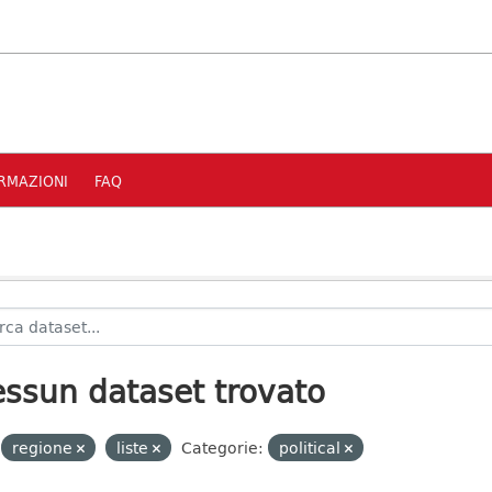
RMAZIONI
FAQ
ssun dataset trovato
regione
liste
Categorie:
political