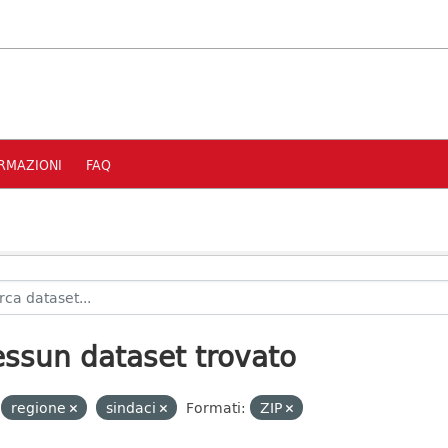
RMAZIONI
FAQ
ssun dataset trovato
regione
sindaci
Formati:
ZIP