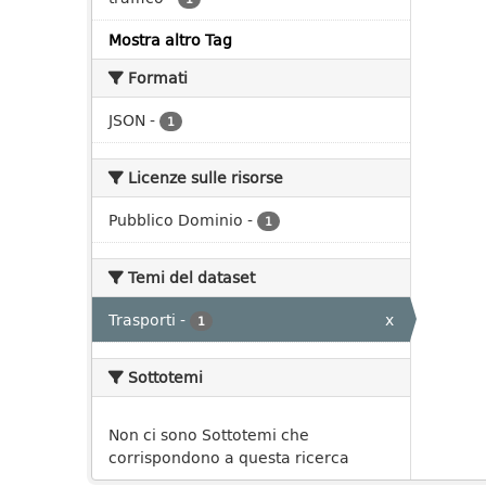
Mostra altro Tag
Formati
JSON
-
1
Licenze sulle risorse
Pubblico Dominio
-
1
Temi del dataset
Trasporti
-
x
1
Sottotemi
Non ci sono Sottotemi che
corrispondono a questa ricerca