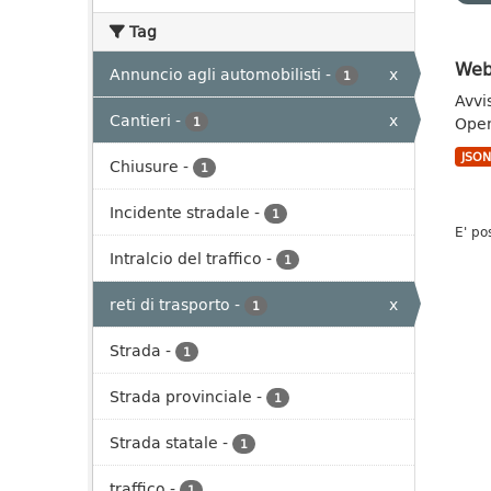
Tag
Webs
Annuncio agli automobilisti
-
x
1
Avvi
Cantieri
-
x
Open
1
JSO
Chiusure
-
1
Incidente stradale
-
1
E' po
Intralcio del traffico
-
1
reti di trasporto
-
x
1
Strada
-
1
Strada provinciale
-
1
Strada statale
-
1
traffico
-
1