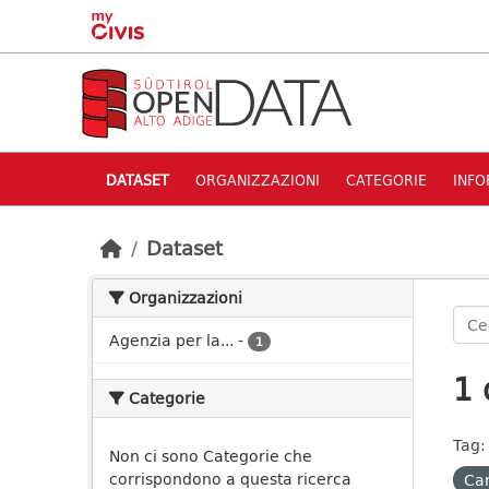
Skip to main content
DATASET
ORGANIZZAZIONI
CATEGORIE
INFO
Dataset
Organizzazioni
Agenzia per la...
-
1
1 
Categorie
Tag:
Non ci sono Categorie che
corrispondono a questa ricerca
Can