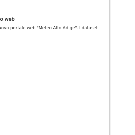
ito web
uovo portale web "Meteo Alto Adige". I dataset
).