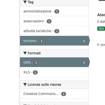
Tag
amministrazione
-
1
Asso
associazioni
-
Il da
1
XLS
attività turistiche
-
1
turismo
-
x
1
E' po
Formati
ODS
-
x
1
XLS
-
1
Licenze sulle risorse
Creative Commons...
-
1