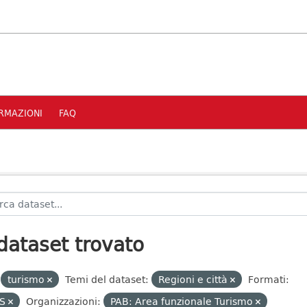
RMAZIONI
FAQ
dataset trovato
turismo
Temi del dataset:
Regioni e città
Formati:
S
Organizzazioni:
PAB: Area funzionale Turismo