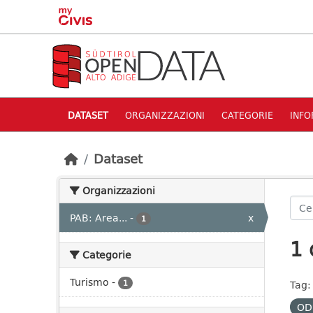
Skip to main content
DATASET
ORGANIZZAZIONI
CATEGORIE
INFO
Dataset
Organizzazioni
PAB: Area...
-
x
1
1 
Categorie
Turismo
-
1
Tag:
OD