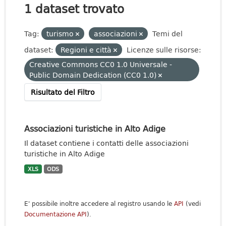
1 dataset trovato
Tag:
turismo
associazioni
Temi del
dataset:
Regioni e città
Licenze sulle risorse:
Creative Commons CC0 1.0 Universale -
Public Domain Dedication (CC0 1.0)
Risultato del Filtro
Associazioni turistiche in Alto Adige
Il dataset contiene i contatti delle associazioni
turistiche in Alto Adige
XLS
ODS
E' possibile inoltre accedere al registro usando le
API
(vedi
Documentazione API
).