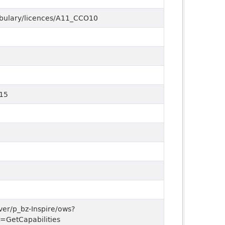
cabulary/licences/A11_CCO10
15
rver/p_bz-Inspire/ows?
=GetCapabilities