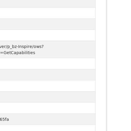
rver/p_bz-Inspire/ows?
=GetCapabilities
65fa