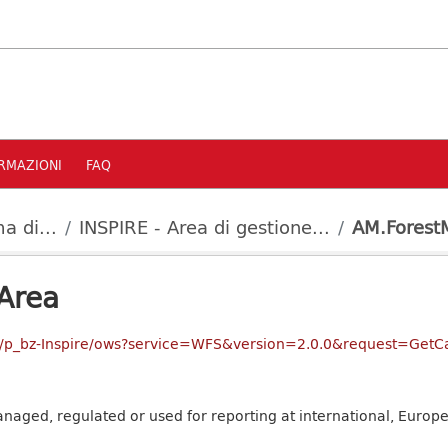
RMAZIONI
FAQ
a di...
INSPIRE - Area di gestione...
AM.Fores
Area
ver/p_bz-Inspire/ows?service=WFS&version=2.0.0&request=GetCa
aged, regulated or used for reporting at international, Europea