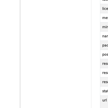
lic
me
mi
na
pac
pos
res
res
res
sta
url