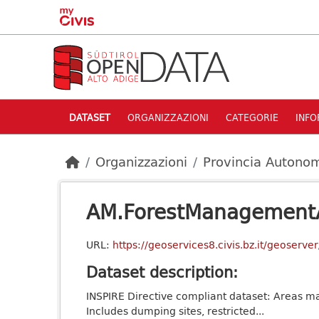
Skip to main content
DATASET
ORGANIZZAZIONI
CATEGORIE
INFO
Organizzazioni
Provincia Autonom
AM.ForestManagement
URL:
https://geoservices8.civis.bz.it/geoser
Dataset description:
INSPIRE Directive compliant dataset: Areas man
Includes dumping sites, restricted...