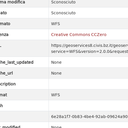
ima modifica
Sconosciuto
ato
Sconosciuto
rmato
WFS
enza
Creative Commons CCZero
L
https://geoservices8.civis.bz.it/geose
service=WFS&version=2.0.0&request
he_last_updated
None
he_url
None
cription
mat
WFS
sh
6e28a1f7-0b83-4be4-92ab-09624a90
t_modified
None