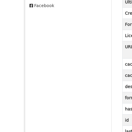
Ult
Facebook
Cre
Fo
Lic
UR
cac
cac
des
for
ha
id
las