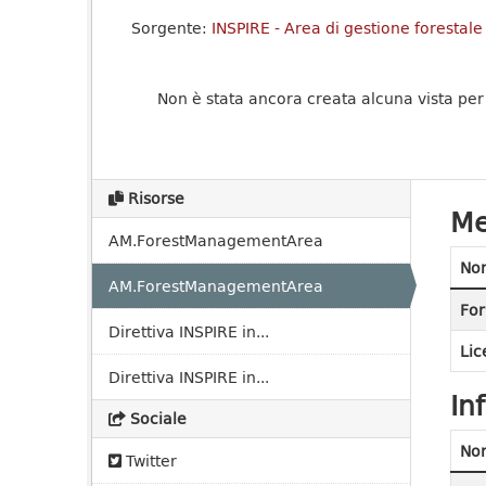
Sorgente:
INSPIRE - Area di gestione foresta
Non è stata ancora creata alcuna vista per
Risorse
Me
AM.ForestManagementArea
No
AM.ForestManagementArea
For
Direttiva INSPIRE in...
Lic
Direttiva INSPIRE in...
In
Sociale
No
Twitter