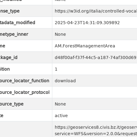
ense_type
https://w3id.org/italia/controlled-vo
tadata_modified
2025-04-23T14:31:09.309892
metype_inner
None
me
AM.ForestManagementArea
kage_id
d48f00af-f37f-44c5-a187-74af300d69
ition
1
ource_locator_function
download
ource_locator_protocol
ource_type
None
te
active
https://geoservices8.civis.bz.it/geose
service=WFS&version=2.0.0&request