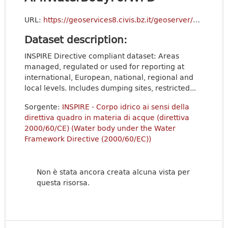
URL:
https://geoservices8.civis.bz.it/geoserver/p_bz-Inspire/ows?service=WFS&version=2.0.0&request=GetCapabilities
Dataset description:
INSPIRE Directive compliant dataset: Areas
managed, regulated or used for reporting at
international, European, national, regional and
local levels. Includes dumping sites, restricted...
Sorgente:
INSPIRE - Corpo idrico ai sensi della
direttiva quadro in materia di acque (direttiva
2000/60/CE) (Water body under the Water
Framework Directive (2000/60/EC))
Non è stata ancora creata alcuna vista per
questa risorsa.