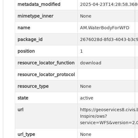
metadata_modified
2025-04-23T14:28:58.36
mimetype_inner
None
name
AM.WaterBodyForWFD
package_id
2676028d-8fd3-4043-b3c
position
1
resource_locator_function
download
resource_locator_protocol
resource_type
None
state
active
url
https://geoservices8.civis.
Inspire/ows?
service=WFS&version=2.0
url_type
None