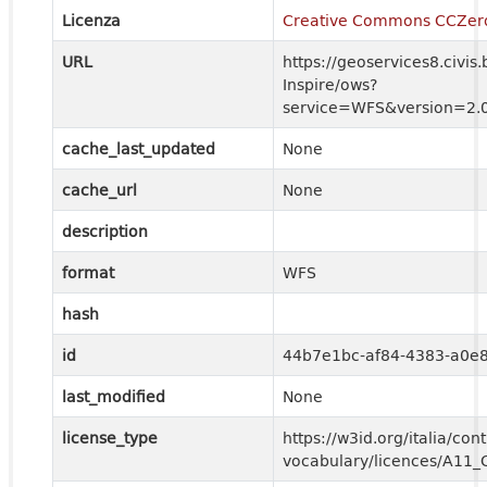
Licenza
Creative Commons CCZer
URL
https://geoservices8.civis.
Inspire/ows?
service=WFS&version=2.0
cache_last_updated
None
cache_url
None
description
format
WFS
hash
id
44b7e1bc-af84-4383-a0e
last_modified
None
license_type
https://w3id.org/italia/cont
vocabulary/licences/A11