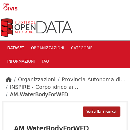
Skip to main content
DATASET
ORGANIZZAZIONI
CATEGORIE
INFORMAZIONI
FAQ
Organizzazioni
Provincia Autonoma di...
INSPIRE - Corpo idrico ai...
AM.WaterBodyForWFD
Vai alla risorsa
AM.WaterBodyForWFD