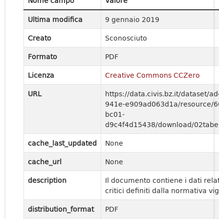
Nome campo
Valore
Ultima modifica
9 gennaio 2019
Creato
Sconosciuto
Formato
PDF
Licenza
Creative Commons CCZero
URL
https://data.civis.bz.it/dataset/
941e-e909ad063d1a/resource/60
bc01-
d9c4f4d15438/download/02tabell
cache_last_updated
None
cache_url
None
description
Il documento contiene i dati relati
critici definiti dalla normativa vi
distribution_format
PDF