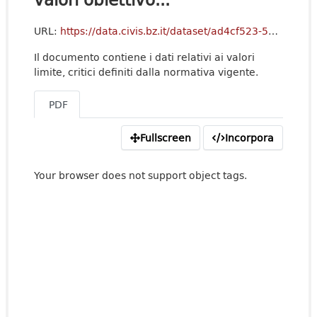
URL:
https://data.civis.bz.it/dataset/ad4cf523-5197-4dec-941e-e909ad063d1a/resource/60b9f887-736a-4f5f-bc01-d9c4f4d15438/download/02tabellavalorilimitearia.pdf
Il documento contiene i dati relativi ai valori
limite, critici definiti dalla normativa vigente.
PDF
Fullscreen
Incorpora
Your browser does not support object tags.