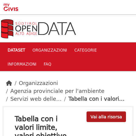
Skip to main content
DATASET
ORGANIZZAZIONI
CATEGORIE
INFORMAZIONI
FAQ
Organizzazioni
Agenzia provinciale per l'ambiente
Servizi web delle...
Tabella con i valori...
Tabella con i
Vai alla risorsa
valori limite,
valori obiettivo...