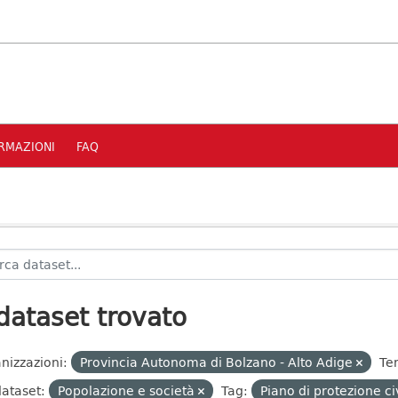
RMAZIONI
FAQ
dataset trovato
nizzazioni:
Provincia Autonoma di Bolzano - Alto Adige
Te
dataset:
Popolazione e società
Tag:
Piano di protezione c