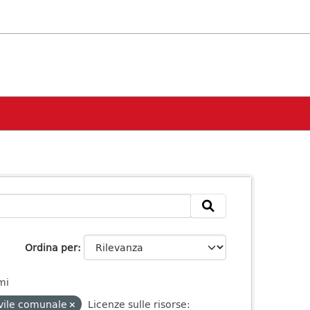
Ordina per
mi
ivile comunale
Licenze sulle risorse: