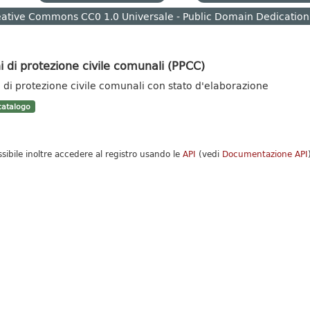
ative Commons CC0 1.0 Universale - Public Domain Dedication
i di protezione civile comunali (PPCC)
i di protezione civile comunali con stato d'elaborazione
atalogo
ssibile inoltre accedere al registro usando le
API
(vedi
Documentazione API