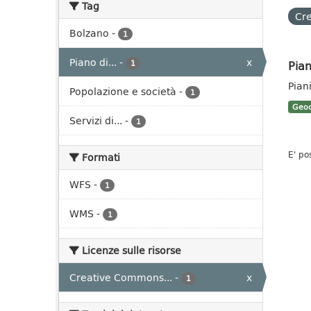
Tag
Cre
Bolzano
-
1
Piano di...
-
x
Pian
1
Pian
Popolazione e società
-
1
Geoc
Servizi di...
-
1
E' po
Formati
WFS
-
1
WMS
-
1
Licenze sulle risorse
Creative Commons...
-
x
1