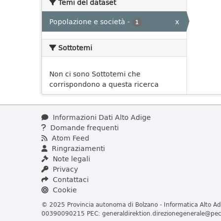
Temi del dataset
Popolazione e società
-
x
1
Sottotemi
Non ci sono Sottotemi che
corrispondono a questa ricerca
Informazioni Dati Alto Adige
Domande frequenti
Atom Feed
Ringraziamenti
Note legali
Privacy
Contattaci
Cookie
© 2025 Provincia autonoma di Bolzano - Informatica Alto Adi
00390090215 PEC:
generaldirektion.direzionegenerale@pec.