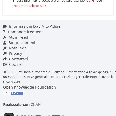
E' possibile inoltre accedere al registro usando le
API
(vedi
Documentazione API
).
Informazioni Dati Alto Adige
Domande frequenti
Atom Feed
Ringraziamenti
Note legali
Privacy
Contattaci
Cookie
© 2025 Provincia autonoma di Bolzano - Informatica Alto Adige SPA • Cod
00390090215 PEC:
generaldirektion.direzionegenerale@pec.prov.bz.it
CKAN API
Open Knowledge Foundation
Realizzato con
CKAN