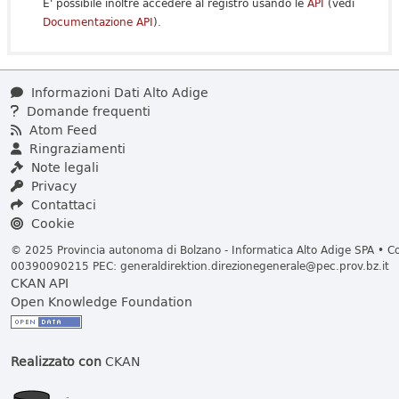
E' possibile inoltre accedere al registro usando le
API
(vedi
Documentazione API
).
Informazioni Dati Alto Adige
Domande frequenti
Atom Feed
Ringraziamenti
Note legali
Privacy
Contattaci
Cookie
© 2025 Provincia autonoma di Bolzano - Informatica Alto Adige SPA • Cod
00390090215 PEC:
generaldirektion.direzionegenerale@pec.prov.bz.it
CKAN API
Open Knowledge Foundation
Realizzato con
CKAN