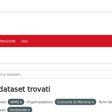
RMAZIONI
FAQ
dataset trovati
ati:
WMS
Organizzazioni:
Comune di Merano
Temi de
set:
Ambiente