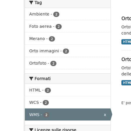
Tag
Ambiente
-
2
Ort
Foto aerea
-
Orto
2
cond
Merano
-
2
HTM
Orto immagini
-
2
Ort
Ortofoto
-
2
Orto
delle
Formati
HTM
HTML
-
2
WCS
-
E' po
2
WMS
-
x
2
Licenze sulle risorse