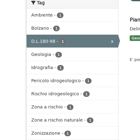
Tag
Ambiente
-
1
Pian
Bolzano
-
Deli
1
Geoc
D.L.180-98
-
x
1
Geologia
-
1
E' po
Idrografia
-
1
Pericolo idrogeologico
-
1
Rischio idrogeologico
-
1
Zona a rischio
-
1
Zone a rischio naturale
-
1
Zonizzazione
-
1