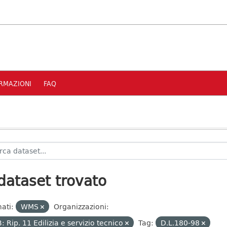
RMAZIONI
FAQ
dataset trovato
ati:
WMS
Organizzazioni:
: Rip. 11 Edilizia e servizio tecnico
Tag:
D.L.180-98