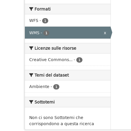
Formati
WFS
-
1
WMS
-
x
1
Licenze sulle risorse
Creative Commons...
-
1
Temi del dataset
Ambiente
-
1
Sottotemi
Non ci sono Sottotemi che
corrispondono a questa ricerca