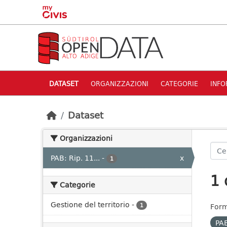
Skip to main content
DATASET
ORGANIZZAZIONI
CATEGORIE
INFO
Dataset
Organizzazioni
PAB: Rip. 11...
-
x
1
1 
Categorie
Gestione del territorio
-
1
Form
PAB