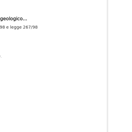
geologico...
/98 e legge 267/98
).