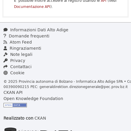
E' possibile inoltre accedere al registro usando le
API
(vedi
Documentazione API
).
Informazioni Dati Alto Adige
Domande frequenti
Atom Feed
Ringraziamenti
Note legali
Privacy
Contattaci
Cookie
© 2025 Provincia autonoma di Bolzano - Informatica Alto Adige SPA • Cod
00390090215 PEC:
generaldirektion.direzionegenerale@pec.prov.bz.it
CKAN API
Open Knowledge Foundation
Realizzato con
CKAN