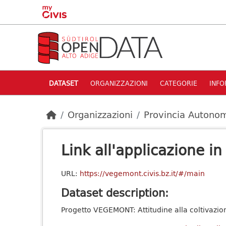
Skip to main content
DATASET
ORGANIZZAZIONI
CATEGORIE
INFO
Organizzazioni
Provincia Autonom
Link all'applicazione in
URL:
https://vegemont.civis.bz.it/#/main
Dataset description:
Progetto VEGEMONT: Attitudine alla coltivazio