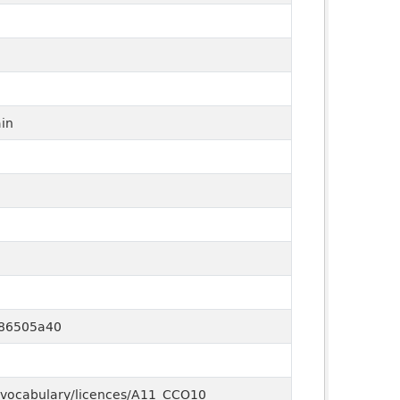
ain
686505a40
ed-vocabulary/licences/A11_CCO10