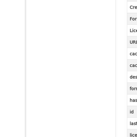
Cre
Fo
Lic
UR
cac
cac
des
for
ha
id
las
lic