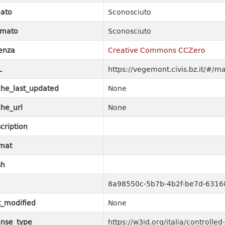
ato
Sconosciuto
rmato
Sconosciuto
enza
Creative Commons CCZero
L
https://vegemont.civis.bz.it/#/m
he_last_updated
None
he_url
None
cription
mat
sh
8a98550c-5b7b-4b2f-be7d-631
t_modified
None
ense_type
https://w3id.org/italia/controll