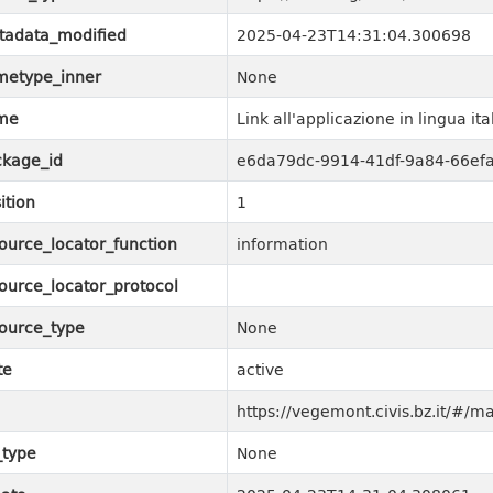
tadata_modified
2025-04-23T14:31:04.300698
metype_inner
None
me
Link all'applicazione in lingua ita
kage_id
e6da79dc-9914-41df-9a84-66ef
ition
1
ource_locator_function
information
ource_locator_protocol
ource_type
None
te
active
https://vegemont.civis.bz.it/#/m
_type
None