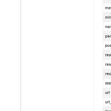
me
mi
na
pac
pos
res
res
res
sta
url
url