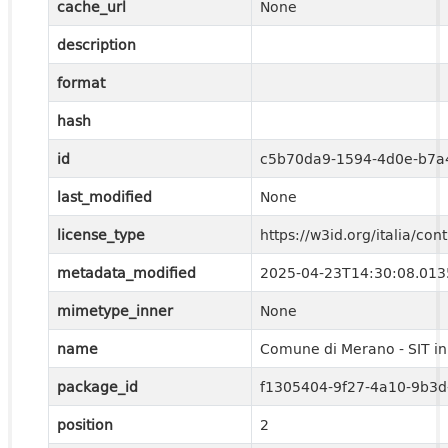
cache_url
None
description
format
hash
id
c5b70da9-1594-4d0e-b7a
last_modified
None
license_type
https://w3id.org/italia/c
metadata_modified
2025-04-23T14:30:08.01
mimetype_inner
None
name
Comune di Merano - SIT in 
package_id
f1305404-9f27-4a10-9b3
position
2