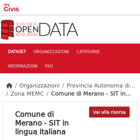
Skip to main content
DATASET
ORGANIZZAZIONI
CATEGORIE
INFORMAZIONI
FAQ
Organizzazioni
Provincia Autonoma di...
Zona MEMC
Comune di Merano - SIT in...
Comune di
Vai alla risorsa
Merano - SIT in
lingua italiana