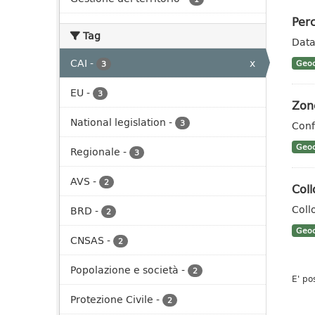
Perc
Tag
Data
CAI
-
x
Geoc
3
EU
-
3
Zon
National legislation
-
3
Conf
Geoc
Regionale
-
3
AVS
-
2
Coll
Coll
BRD
-
2
Geoc
CNSAS
-
2
Popolazione e società
-
2
E' po
Protezione Civile
-
2