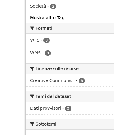
Società
-
2
Mostra altro Tag
Formati
WFS
-
3
WMS
-
3
Licenze sulle risorse
Creative Commons...
-
3
Temi del dataset
Dati provvisori
-
3
Sottotemi