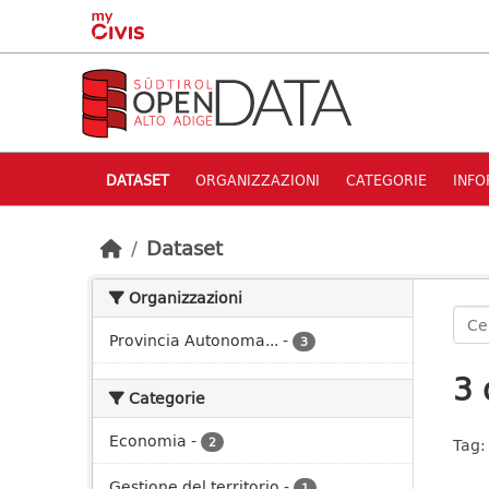
Skip to main content
DATASET
ORGANIZZAZIONI
CATEGORIE
INFO
Dataset
Organizzazioni
Provincia Autonoma...
-
3
3 
Categorie
Economia
-
2
Tag:
Gestione del territorio
-
1