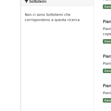
Sottotemi
Geoc
Non ci sono Sottotemi che
corrispondono a questa ricerca
Pian
Pian
coper
Geoc
Pian
Pian
Geoc
Pian
Pian
Geoc