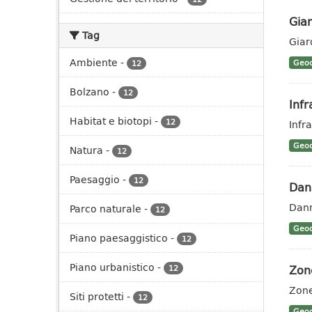
Giar
Tag
Giar
Ambiente
-
Geoc
12
Bolzano
-
12
Infr
Habitat e biotopi
-
12
Infra
Geoc
Natura
-
12
Paesaggio
-
12
Dann
Dann
Parco naturale
-
12
Geoc
Piano paesaggistico
-
12
Piano urbanistico
-
Zone
12
Zone
Siti protetti
-
12
Geoc