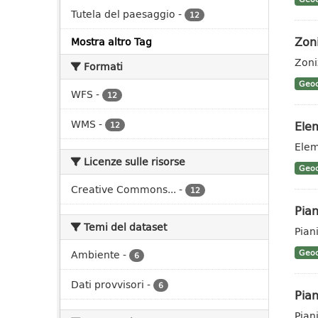
Tutela del paesaggio
-
12
Zon
Mostra altro Tag
Zoni
Formati
Geoc
WFS
-
12
WMS
-
Elem
12
Elem
Licenze sulle risorse
Geoc
Creative Commons...
-
12
Pian
Temi del dataset
Pian
Ambiente
-
Geoc
6
Dati provvisori
-
6
Pian
Piani