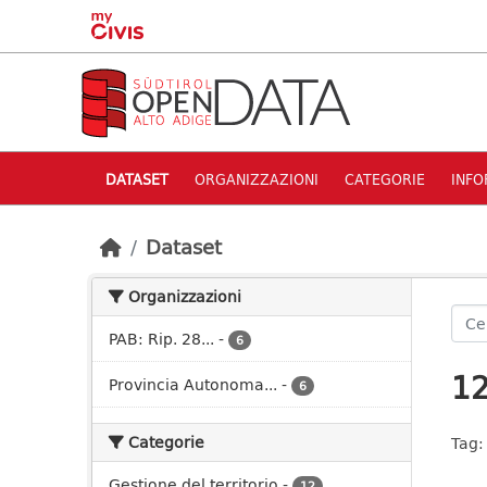
Skip to main content
DATASET
ORGANIZZAZIONI
CATEGORIE
INFO
Dataset
Organizzazioni
PAB: Rip. 28...
-
6
12
Provincia Autonoma...
-
6
Categorie
Tag:
Gestione del territorio
-
12