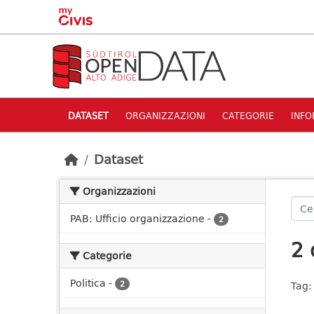
Skip to main content
DATASET
ORGANIZZAZIONI
CATEGORIE
INFO
Dataset
Organizzazioni
PAB: Ufficio organizzazione
-
2
2 
Categorie
Politica
-
2
Tag: