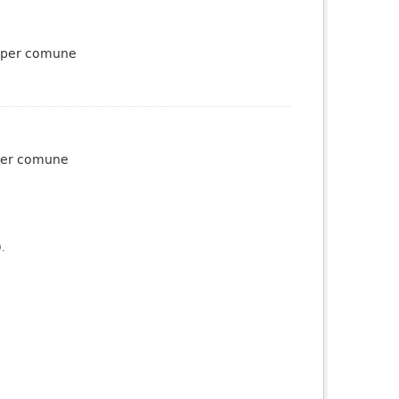
li per comune
8 per comune
).