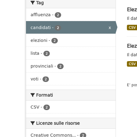
Tag
Elez
affluenza
-
2
Il da
candidati
-
x
CSV
2
elezioni
-
2
Elez
lista
-
2
Il da
CSV
provinciali
-
2
voti
-
2
E' po
Formati
CSV
-
2
Licenze sulle risorse
Creative Commons...
-
2