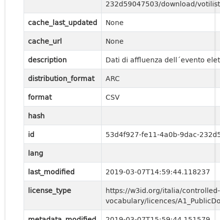
232d59047503/download/votilist
cache_last_updated
None
cache_url
None
description
Dati di affluenza dell´evento ele
distribution_format
ARC
format
CSV
hash
id
53d4f927-fe11-4a0b-9dac-232d
lang
last_modified
2019-03-07T14:59:44.118237
license_type
https://w3id.org/italia/controlled-
vocabulary/licences/A1_PublicD
metadata_modified
2019-03-07T15:59:44.151579