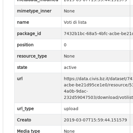
mimetype_inner
None
name
Voti di lista
package_id
7432b1bc-68a5-4bfc-acbe-be2
position
0
resource_type
None
state
active
url
https://data.civis.bz.it/dataset/
acbe-be21d95ce1e0/resource/5
4a0b-9dac-
232d59047503/download/votilist
url_type
upload
Creato
2019-03-07T15:59:44.151579
Media type
None