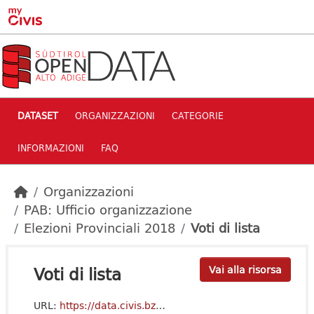
Skip to main content
DATASET
ORGANIZZAZIONI
CATEGORIE
INFORMAZIONI
FAQ
Organizzazioni
PAB: Ufficio organizzazione
Elezioni Provinciali 2018
Voti di lista
Voti di lista
Vai alla risorsa
URL:
https://data.civis.bz.it/dataset/7432b1bc-68a5-4bfc-acbe-be21d95ce1e0/resource/53d4f927-fe11-4a0b-9dac-232d59047503/download/votilistalistenstimmen.csv