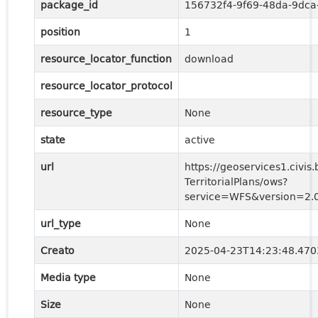
package_id
156732f4-9f69-48da-9dc
position
1
resource_locator_function
download
resource_locator_protocol
resource_type
None
state
active
url
https://geoservices1.civis.
TerritorialPlans/ows?
service=WFS&version=2.0
url_type
None
Creato
2025-04-23T14:23:48.47
Media type
None
Size
None