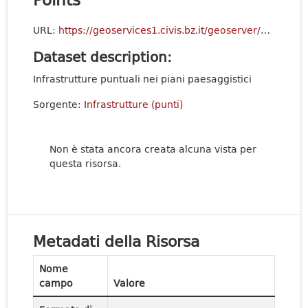
URL:
https://geoservices1.civis.bz.it/geoserver/p_bz-TerritorialPlans/ows?service=WFS&version=2.0.0&request=GetCapabilities
Dataset description:
Infrastrutture puntuali nei piani paesaggistici
Sorgente:
Infrastrutture (punti)
Non è stata ancora creata alcuna vista per
questa risorsa.
Metadati della Risorsa
Nome
campo
Valore