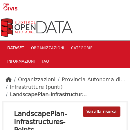
Skip to main content
DATASET
ORGANIZZAZIONI
CATEGORIE
INFORMAZIONI
FAQ
Organizzazioni
Provincia Autonoma di...
Infrastrutture (punti)
LandscapePlan-Infrastructur...
LandscapePlan-
Vai alla risorsa
Infrastructures-
Points