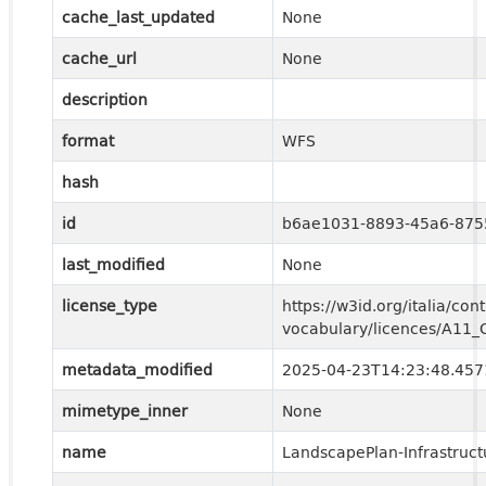
cache_last_updated
None
cache_url
None
description
format
WFS
hash
id
b6ae1031-8893-45a6-875
last_modified
None
license_type
https://w3id.org/italia/cont
vocabulary/licences/A11
metadata_modified
2025-04-23T14:23:48.45
mimetype_inner
None
name
LandscapePlan-Infrastruct