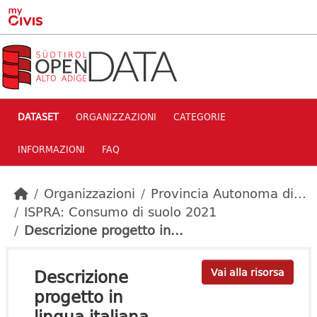
Skip to main content
DATASET
ORGANIZZAZIONI
CATEGORIE
INFORMAZIONI
FAQ
Organizzazioni
Provincia Autonoma di...
ISPRA: Consumo di suolo 2021
Descrizione progetto in...
Descrizione
Vai alla risorsa
progetto in
lingua italiana