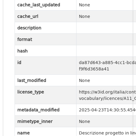
cache_last_updated
None
cache_url
None
description
format
hash
id
da87d643-a885-4cc1-bcd
f9f6d3658a41
last_modified
None
license_type
https://w3id.org/italia/cont
vocabulary/licences/A11
metadata_modified
2025-04-23T14:30:55.45
mimetype_inner
None
name
Descrizione progetto in li