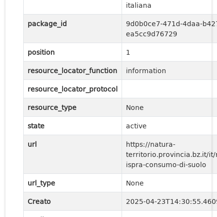
italiana
package_id
9d0b0ce7-471d-4daa-b42
ea5cc9d76729
position
1
resource_locator_function
information
resource_locator_protocol
resource_type
None
state
active
url
https://natura-
territorio.provincia.bz.it/it
ispra-consumo-di-suolo
url_type
None
Creato
2025-04-23T14:30:55.46