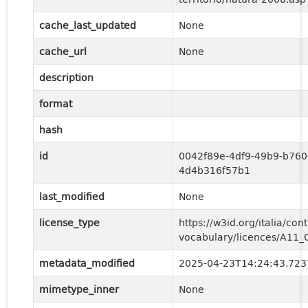
cache_last_updated
None
cache_url
None
description
format
hash
id
0042f89e-4df9-49b9-b760
4d4b316f57b1
last_modified
None
license_type
https://w3id.org/italia/cont
vocabulary/licences/A11
metadata_modified
2025-04-23T14:24:43.72
mimetype_inner
None