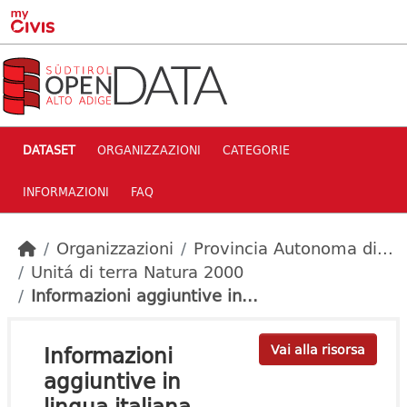
Skip to main content
DATASET
ORGANIZZAZIONI
CATEGORIE
INFORMAZIONI
FAQ
Organizzazioni
Provincia Autonoma di...
Unitá di terra Natura 2000
Informazioni aggiuntive in...
Informazioni
Vai alla risorsa
aggiuntive in
lingua italiana