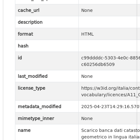
cache_url
None
description
format
HTML
hash
id
c99ddddc-5303-4e0c-885
c60256db6509
last_modified
None
license_type
https://w3id.org/italia/cont
vocabulary/licences/A11
metadata_modified
2025-04-23T14:29:16.57
mimetype_inner
None
name
Scarico banca dati catasto
geometrico in lingua itali