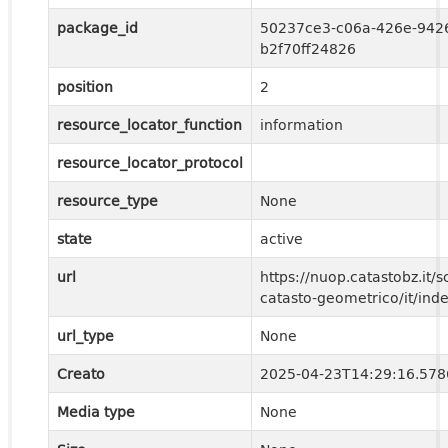
package_id
50237ce3-c06a-426e-942
b2f70ff24826
position
2
resource_locator_function
information
resource_locator_protocol
resource_type
None
state
active
url
https://nuop.catastobz.it/s
catasto-geometrico/it/ind
url_type
None
Creato
2025-04-23T14:29:16.57
Media type
None