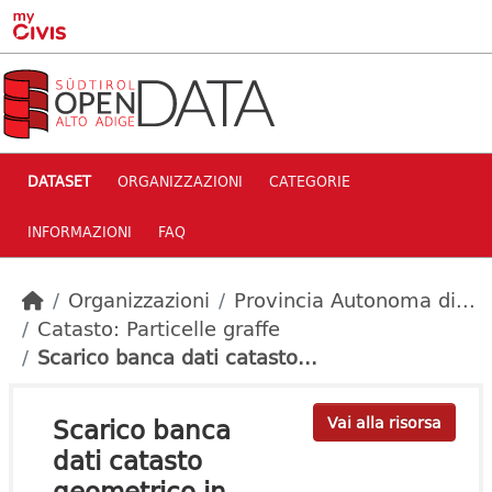
Skip to main content
DATASET
ORGANIZZAZIONI
CATEGORIE
INFORMAZIONI
FAQ
Organizzazioni
Provincia Autonoma di...
Catasto: Particelle graffe
Scarico banca dati catasto...
Scarico banca
Vai alla risorsa
dati catasto
geometrico in...