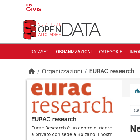
Skip to main content
DATASET
ORGANIZZAZIONI
CATEGORIE
INFO
Organizzazioni
EURAC research
EURAC research
Ne
Eurac Research è un centro di ricerc
a privato con sede a Bolzano. I nostri