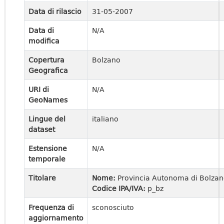
Data di rilascio
31-05-2007
Data di
N/A
modifica
Copertura
Bolzano
Geografica
URI di
N/A
GeoNames
Lingue del
italiano
dataset
Estensione
N/A
temporale
Titolare
Nome:
Provincia Autonoma di Bolza
Codice IPA/IVA:
p_bz
Frequenza di
sconosciuto
aggiornamento