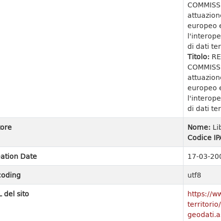
COMMISSI
attuazion
europeo e
l'interope
di dati ter
Titolo:
RE
COMMISSI
attuazion
europeo e
l'interope
di dati ter
ore
Nome:
Li
Codice IP
ation Date
17-03-20
coding
utf8
 del sito
https://w
territori
geodati.a