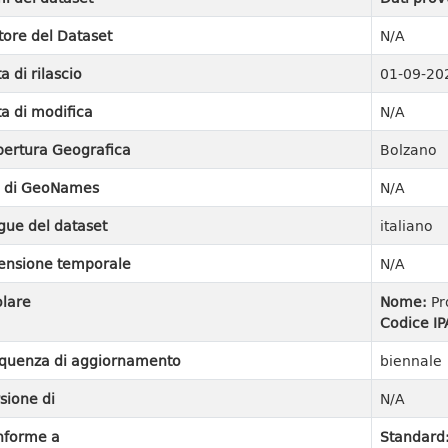
tore del Dataset
N/A
a di rilascio
01-09-20
a di modifica
N/A
ertura Geografica
Bolzano
I di GeoNames
N/A
gue del dataset
italiano
ensione temporale
N/A
olare
Nome:
Pr
Codice IP
quenza di aggiornamento
biennale
sione di
N/A
nforme a
Standard