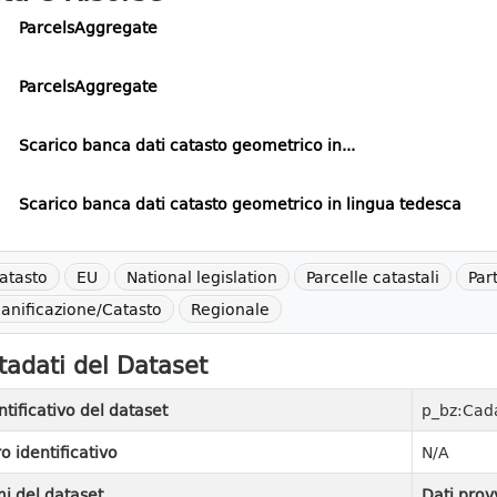
ParcelsAggregate
ParcelsAggregate
Scarico banca dati catasto geometrico in...
Scarico banca dati catasto geometrico in lingua tedesca
atasto
EU
National legislation
Parcelle catastali
Par
ianificazione/Catasto
Regionale
adati del Dataset
ntificativo del dataset
p_bz:Cad
ro identificativo
N/A
i del dataset
Dati prov