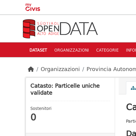
Skip to main content
DATASET
ORGANIZZAZIONI
CATEGORIE
INFO
Organizzazioni
Provincia Autonom
Catasto: Particelle uniche
validate
Ca
Sostenitori
0
Part
Da