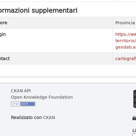
ormazioni supplementari
ore
Provinci
gin
https://w
territori
geodati.a
tact
cartograf
CKAN API
Open Knowledge Foundation
Realizzato con
CKAN
L