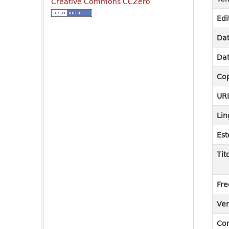
Creative Commons CCZero
Edi
Dat
Dat
Cop
UR
Lin
Est
Tit
Fre
Ver
Co