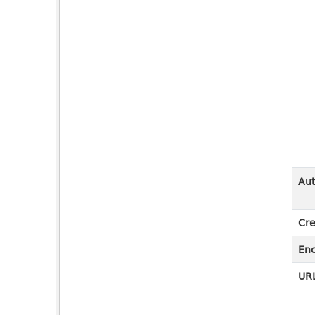
Aut
Cre
En
URL