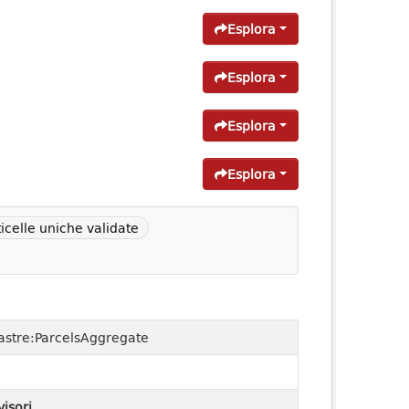
Esplora
Esplora
Esplora
Esplora
ticelle uniche validate
astre:ParcelsAggregate
visori