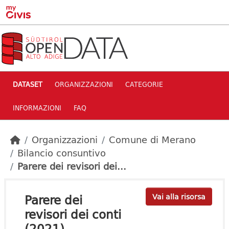
Skip to main content
DATASET
ORGANIZZAZIONI
CATEGORIE
INFORMAZIONI
FAQ
Organizzazioni
Comune di Merano
Bilancio consuntivo
Parere dei revisori dei...
Parere dei
Vai alla risorsa
revisori dei conti
(2021)