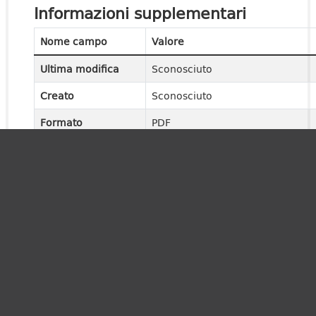
Informazioni supplementari
Nome campo
Valore
Ultima modifica
Sconosciuto
Creato
Sconosciuto
Formato
PDF
Licenza
License not specified
URL
https://www.trasparenza.meran.
content/uploads/2022/08/g-Beric
der-Rechnungsrevisoren-zur-
Abschlussrechnung-2021.pdf
cache_last_updated
None
cache_url
None
description