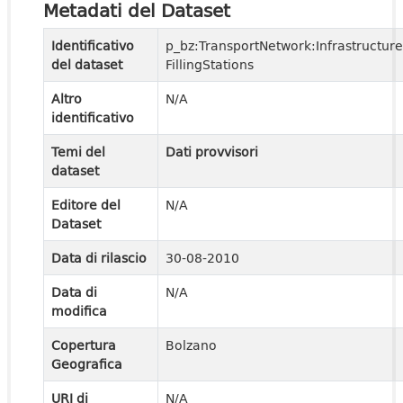
Metadati del Dataset
Identificativo
p_bz:TransportNetwork:Infrastructure
del dataset
FillingStations
Altro
N/A
identificativo
Temi del
Dati provvisori
dataset
Editore del
N/A
Dataset
Data di rilascio
30-08-2010
Data di
N/A
modifica
Copertura
Bolzano
Geografica
URI di
N/A