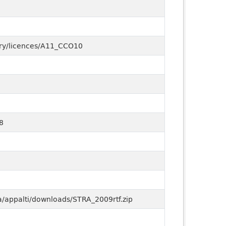
lary/licences/A11_CCO10
8
a/appalti/downloads/STRA_2009rtf.zip