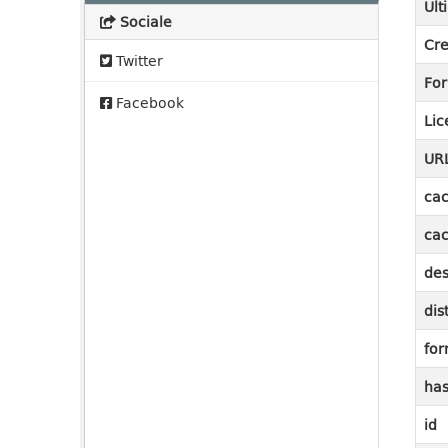
Ult
Sociale
Cre
Twitter
Fo
Facebook
Lic
UR
cac
cac
des
dis
for
ha
id