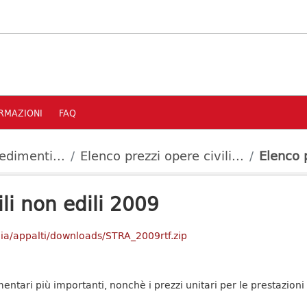
RMAZIONI
FAQ
edimenti...
Elenco prezzi opere civili...
Elenco p
ili non edili 2009
mia/appalti/downloads/STRA_2009rtf.zip
entari più importanti, nonchè i prezzi unitari per le prestazioni p