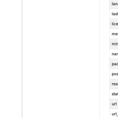
lan
las
lic
me
mi
na
pac
pos
res
sta
url
url