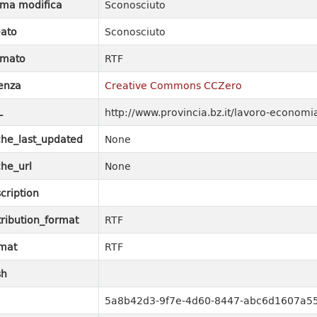
ima modifica
Sconosciuto
ato
Sconosciuto
rmato
RTF
enza
Creative Commons CCZero
L
http://www.provincia.bz.it/lavoro-economi
he_last_updated
None
he_url
None
cription
tribution_format
RTF
mat
RTF
sh
5a8b42d3-9f7e-4d60-8447-abc6d1607a5