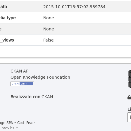
ato
2015-10-01T13:57:02.989784
ia type
None
e
None
_views
False
CKAN API
Open Knowledge Foundation
Realizzato con
CKAN
L
ge SPA • Cod. Fisc.:
prov.bz.it