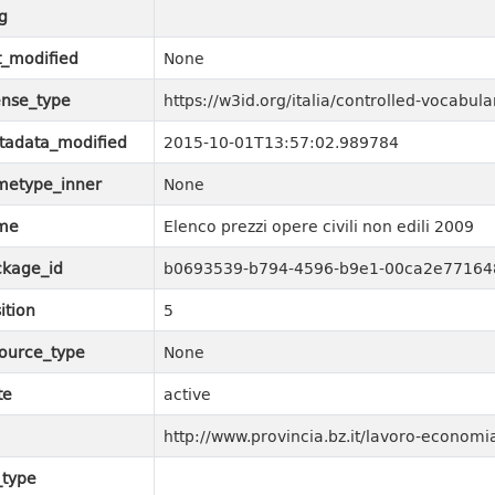
g
t_modified
None
ense_type
https://w3id.org/italia/controlled-vocabu
tadata_modified
2015-10-01T13:57:02.989784
metype_inner
None
me
Elenco prezzi opere civili non edili 2009
kage_id
b0693539-b794-4596-b9e1-00ca2e77164
ition
5
ource_type
None
te
active
http://www.provincia.bz.it/lavoro-economi
_type