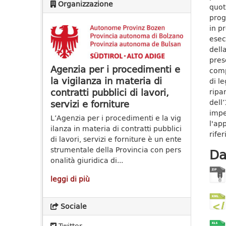
Organizzazione
quot
prog
in pr
esecu
dell
prese
Agenzia per i procedimenti e
comp
la vigilanza in materia di
di l
contratti pubblici di lavori,
ripa
dell
servizi e forniture
impe
L’Agenzia per i procedimenti e la vig
l'ap
ilanza in materia di contratti pubblici
rife
di lavori, servizi e forniture è un ente
strumentale della Provincia con pers
Da
onalità giuridica di...
leggi di più
Sociale
Twitter