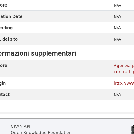
ore
N/A
ation Date
N/A
coding
N/A
 del sito
N/A
ormazioni supplementari
ore
Agenzia p
contratti 
gin
http://ww
tact
N/A
CKAN API
Open Knowledge Foundation