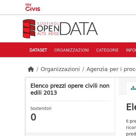
Skip to main content
DATASET
ORGANIZZAZIONI
CATEGORIE
INFO
Organizzazioni
Agenzia per i proc
Elenco prezzi opere civili non
edili 2013
El
Sostenitori
0
Il p
ricor
pred