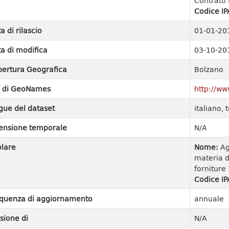
Contratti 
Codice IP
a di rilascio
01-01-20
a di modifica
03-10-20
ertura Geografica
Bolzano
I di GeoNames
http://w
gue del dataset
italiano,
ensione temporale
N/A
olare
Nome:
Ag
materia di
forniture
Codice IP
quenza di aggiornamento
annuale
sione di
N/A