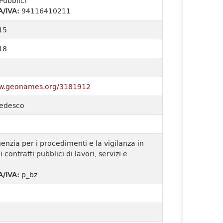
Pubblici
A/IVA:
94116410211
15
18
ww.geonames.org/3181912
 tedesco
enzia per i procedimenti e la vigilanza in
 contratti pubblici di lavori, servizi e
A/IVA:
p_bz