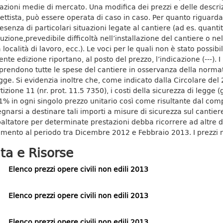
azioni medie di mercato. Una modifica dei prezzi e delle descrizi
ettista, può essere operata di caso in caso. Per quanto riguarda 
esenza di particolari situazioni legate al cantiere (ad es. quantità
zione,prevedibile difficoltà nell’installazione del cantiere o nell
a località di lavoro, ecc.). Le voci per le quali non è stato possi
nte edizione riportano, al posto del prezzo, l’indicazione (---). I
rendono tutte le spese del cantiere in osservanza della normati
egge. Si evidenzia inoltre che, come indicato dalla Circolare del
rtizione 11 (nr. prot. 11.5 7350), i costi della sicurezza di legge
’1% in ogni singolo prezzo unitario così come risultante dal com
gnarsi a destinare tali importi a misure di sicurezza sul cantiere
paltatore per determinate prestazioni debba ricorrere ad altre di
rimento al periodo tra Dicembre 2012 e Febbraio 2013. I prezzi 
ta e Risorse
Elenco prezzi opere civili non edili 2013
Elenco prezzi opere civili non edili 2013
Elenco prezzi opere civili non edili 2013