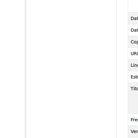
Dat
Dat
Cop
UR
Lin
Est
Tit
Fre
Ver