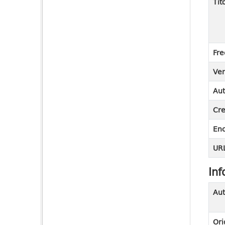
Tit
Fre
Ver
Aut
Cre
En
URL
Inf
Aut
Ori