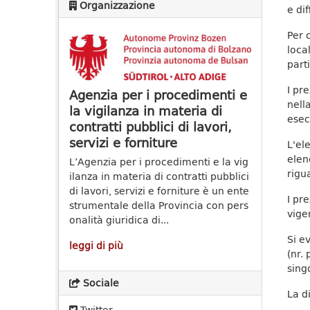
Organizzazione
e di
Per 
local
parti
I pr
Agenzia per i procedimenti e
nell
la vigilanza in materia di
esec
contratti pubblici di lavori,
servizi e forniture
L'el
elen
L’Agenzia per i procedimenti e la vig
rigu
ilanza in materia di contratti pubblici
di lavori, servizi e forniture è un ente
I pr
strumentale della Provincia con pers
vige
onalità giuridica di...
Si e
leggi di più
(nr.
sing
Sociale
La d
Twitter