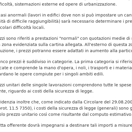
fficoltà, sistemazioni esterne ed opere di urbanizzazione.
casi anormali (lavori in edifici dove non si può impostare un can
ità di difficile raggiungibilità) sarà necessario determinare i pre
colari difficoltà locali.
ezzi sono riferiti a prestazioni "normali" con quotazioni medie di
a zona evidenziata sulla cartina allegata. All'esterno di questa zo
uzione, i prezzi potranno essere adattati in aumento alla partic
enco prezzi è suddiviso in categorie. La prima categoria si riferi
cate e comprende la mano d'opera, i noli, i trasporti e i material
ardano le opere compiute per i singoli ambiti edili.
ezzi unitari delle singole lavorazioni comprendono tutte le spes
nte, riguardo ai costi della sicurezza di legge.
videnzia inoltre che, come indicato dalla Circolare del 29.08.200
 prot. 11.5 7350), i costi della sicurezza di legge (generali) sono
olo prezzo unitario così come risultante dal computo estimativo
itta offerente dovrà impegnarsi a destinare tali importi a misure