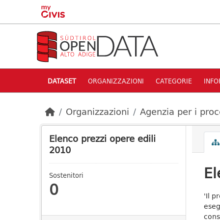
Skip to main content
DATASET
ORGANIZZAZIONI
CATEGORIE
INFO
Organizzazioni
Agenzia per i proc
Elenco prezzi opere edili
2010
El
Sostenitori
0
'Il 
eseg
consi