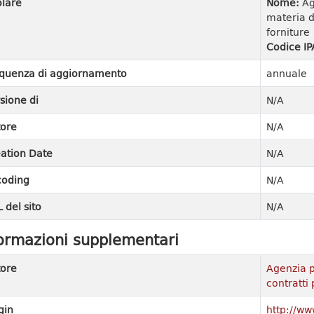
olare
Nome:
Ag
materia di
forniture
Codice IP
quenza di aggiornamento
annuale
sione di
N/A
ore
N/A
ation Date
N/A
coding
N/A
 del sito
N/A
ormazioni supplementari
ore
Agenzia p
contratti 
gin
http://ww