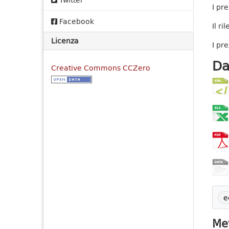
I pr
Facebook
Il r
Licenza
I pr
Da
Creative Commons CCZero
e
Met