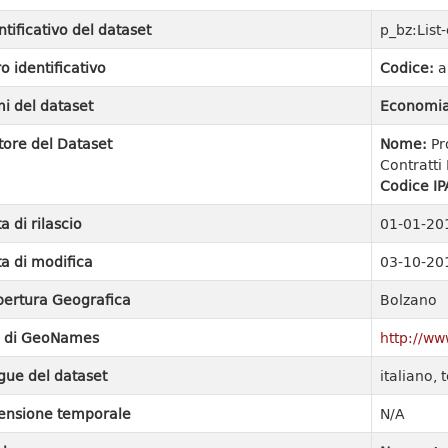
ntificativo del dataset
p_bz:List
ro identificativo
Codice:
a
i del dataset
Economia
tore del Dataset
Nome:
Pr
Contratti 
Codice IP
a di rilascio
01-01-20
a di modifica
03-10-20
ertura Geografica
Bolzano
I di GeoNames
http://w
gue del dataset
italiano,
ensione temporale
N/A