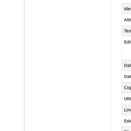
Ide
Alt
Tem
Edi
Dat
Dat
Cop
UR
Lin
Est