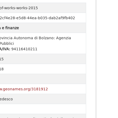
-of-works-works-2015
2cf4e28-e5d8-44ea-b035-dab2af9fb402
 e finanze
ovincia Autonoma di Bolzano: Agenzia
Pubblici
A/IVA:
94116410211
15
18
ww.geonames.org/3181912
 tedesco