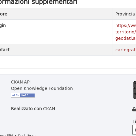
ormazioni supplementari
ore
Provinci
gin
https://w
territori
geodati.a
tact
cartograf
CKAN API
Open Knowledge Foundation
Realizzato con
CKAN
L
ge SPA • Cod. Fisc.: