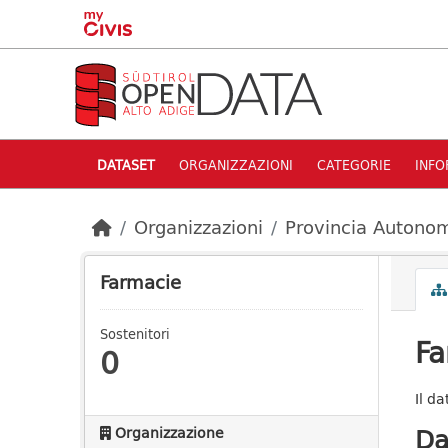
Skip to main content
DATASET
ORGANIZZAZIONI
CATEGORIE
INFO
Organizzazioni
Provincia Autonom
Farmacie
Sostenitori
Fa
0
Il d
Da
Organizzazione