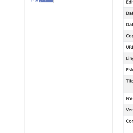
Edi
Dat
Dat
Cop
UR
Lin
Est
Tit
Fre
Ver
Co