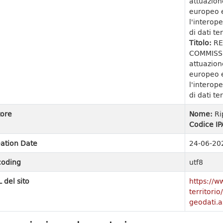
attuazion
europeo e
l'interope
di dati ter
Titolo:
RE
COMMISSI
attuazion
europeo e
l'interope
di dati ter
ore
Nome:
Ri
Codice IP
ation Date
24-06-20
coding
utf8
 del sito
https://w
territori
geodati.a