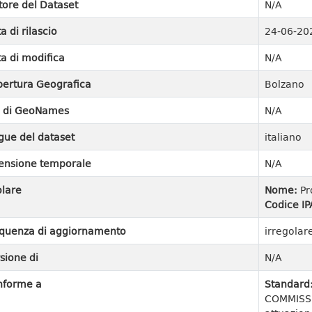
tore del Dataset
N/A
a di rilascio
24-06-20
a di modifica
N/A
ertura Geografica
Bolzano
I di GeoNames
N/A
gue del dataset
italiano
ensione temporale
N/A
olare
Nome:
Pr
Codice IP
quenza di aggiornamento
irregolar
sione di
N/A
nforme a
Standard
COMMISSI