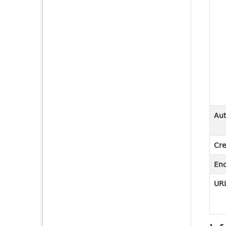
Aut
Cre
En
URL