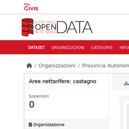
Skip to main content
DATASET
ORGANIZZAZIONI
CATEGORIE
INFO
Organizzazioni
Provincia Autonom
Aree nettarifere: castagno
Sostenitori
0
Organizzazione