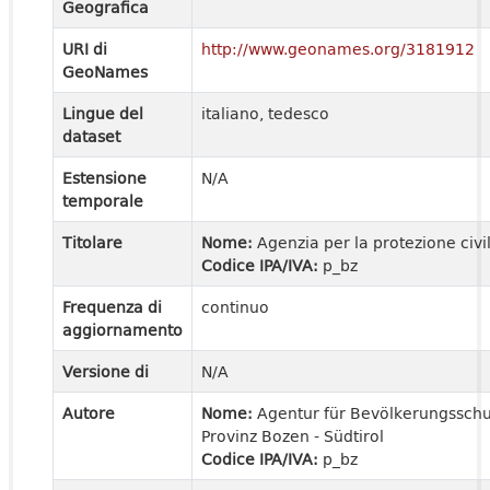
Geografica
URI di
http://www.geonames.org/3181912
GeoNames
Lingue del
italiano, tedesco
dataset
Estensione
N/A
temporale
Titolare
Nome:
Agenzia per la protezione civi
Codice IPA/IVA:
p_bz
Frequenza di
continuo
aggiornamento
Versione di
N/A
Autore
Nome:
Agentur für Bevölkerungssch
Provinz Bozen - Südtirol
Codice IPA/IVA:
p_bz