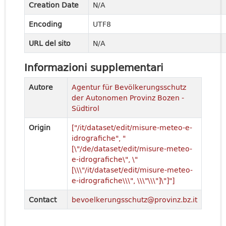
Creation Date
N/A
Encoding
UTF8
URL del sito
N/A
Informazioni supplementari
Autore
Agentur für Bevölkerungsschutz
der Autonomen Provinz Bozen -
Südtirol
Origin
["/it/dataset/edit/misure-meteo-e-
idrografiche", "
[\"/de/dataset/edit/misure-meteo-
e-idrografiche\", \"
[\\\"/it/dataset/edit/misure-meteo-
e-idrografiche\\\", \\\"\\\"]\"]"]
Contact
bevoelkerungsschutz@provinz.bz.it