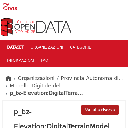
Skip to main content
DATASET
ORGANIZZAZIONI
CATEGORIE
INFORMAZIONI
FAQ
Organizzazioni
Provincia Autonoma di...
Modello Digitale del...
p_bz-Elevation:DigitalTerra...
p_bz-
Vai alla risorsa
Elevation:DigitalTerrainModel-