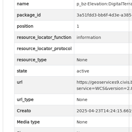
name
p_bz-Elevation:DigitalTer
package_id
3a51fdd3-bb6f-4d3e-a385
position
1
resource_locator_function
information
resource_locator_protocol
resource_type
None
state
active
url
https://geoservices9.civis
service=WCS&version=2.0
url_type
None
Creato
2025-04-23T14:24:15.66
Media type
None