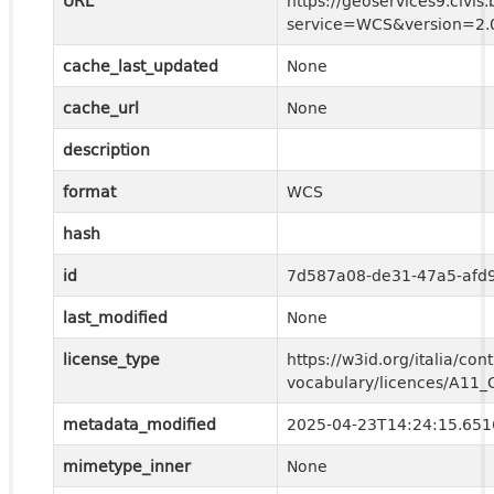
URL
https://geoservices9.civis
service=WCS&version=2.0
cache_last_updated
None
cache_url
None
description
format
WCS
hash
id
7d587a08-de31-47a5-afd
last_modified
None
license_type
https://w3id.org/italia/cont
vocabulary/licences/A11
metadata_modified
2025-04-23T14:24:15.65
mimetype_inner
None