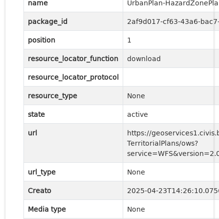
name
UrbanPlan-HazardZonePla
package_id
2af9d017-cf63-43a6-bac7
position
1
resource_locator_function
download
resource_locator_protocol
resource_type
None
state
active
url
https://geoservices1.civis.
TerritorialPlans/ows?
service=WFS&version=2.0
url_type
None
Creato
2025-04-23T14:26:10.07
Media type
None