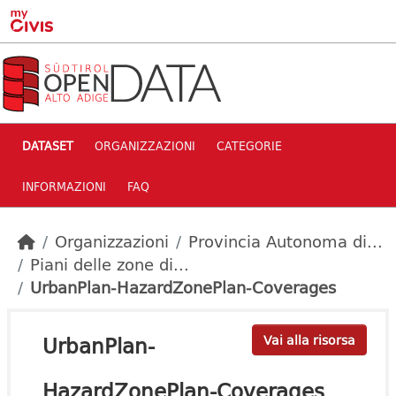
Skip to main content
DATASET
ORGANIZZAZIONI
CATEGORIE
INFORMAZIONI
FAQ
Organizzazioni
Provincia Autonoma di...
Piani delle zone di...
UrbanPlan-HazardZonePlan-Coverages
UrbanPlan-
Vai alla risorsa
HazardZonePlan-Coverages