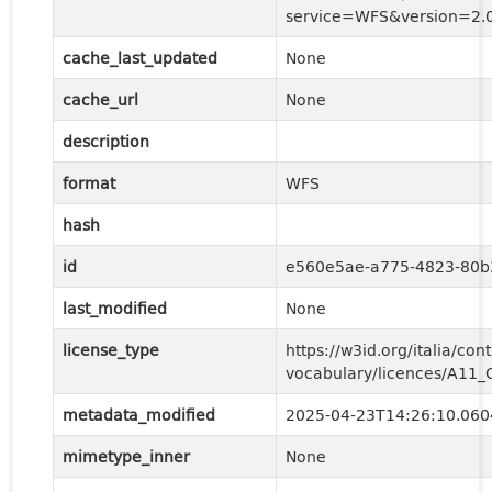
service=WFS&version=2.0
cache_last_updated
None
cache_url
None
description
format
WFS
hash
id
e560e5ae-a775-4823-80
last_modified
None
license_type
https://w3id.org/italia/cont
vocabulary/licences/A11
metadata_modified
2025-04-23T14:26:10.06
mimetype_inner
None