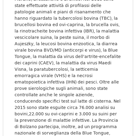
state effettuate attività di profilassi delle
patologie animali e piani di risanamento che
hanno riguardato la tubercolosi bovina (TBC), la
brucellosi bovina ed ovi-caprina, la brucella ovis,
la rinotracheite bovina infettiva (IBR), la malattia
vescicolare suina, la peste suina, il morbo di
Aujeszky, la leucosi bovina enzootica, la diarrea
virale bovina BVD/MD (anticorpi e virus), la Blue
Tongue, la malattia da virus dell'artrite-encefalite
dei caprini (CAEV), la malattia da virus Maedi
Visna, la paratubercolosi, la setticemia
emorragica virale (VHS) e la necrosi
ematopoietica infettiva (IHN) dei pesci. Oltre alle
prove sierologiche sugli animali, sono state
controllate anche le singole aziende,
conducendo specifici test sul latte di cisterna. Nel
2015 sono state esguite circa 76.000 analisi su
bovini,22.000 su ovi-caprini e 3.000 su suini per
la prevenzione di malattie infettive. La Provincia
di Bolzano partecipa, inoltre, ad un programma
nazionale di sorveglianza della Blue Tongue,