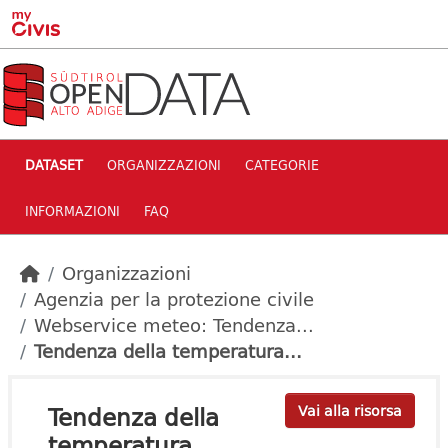
Skip to main content
DATASET
ORGANIZZAZIONI
CATEGORIE
INFORMAZIONI
FAQ
Organizzazioni
Agenzia per la protezione civile
Webservice meteo: Tendenza...
Tendenza della temperatura...
Tendenza della
Vai alla risorsa
temperatura