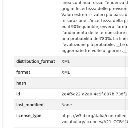
linea continua rossa: Tendenza 
grigia: Incertezza delle previsioni
Valori estremi - valori più bassi da
misurazione L’incertezza della pr
ed il 90%-quantile, ovvero l’area
l’andamento delle temperature n
una probabilità dell’80%. La lin
l’evoluzione più probabile. __Le
aggiornate tre volte al giorno .__
distribution_format
XML
format
XML
hash
id
2e4f5c22-a2a0-4e9f-807b-73df
last_modified
None
license_type
https://w3id.org/italia/controlled-
vocabulary/licences/A21_CCBY4