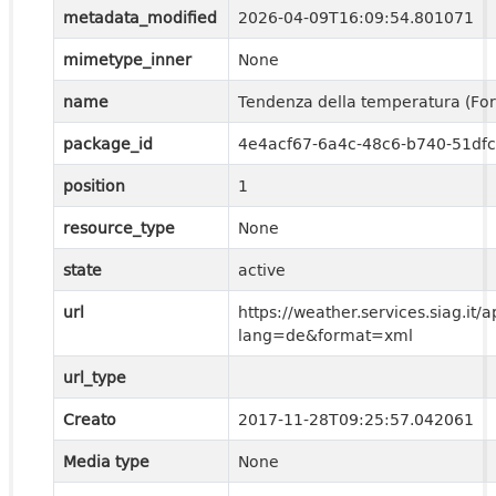
metadata_modified
2026-04-09T16:09:54.801071
mimetype_inner
None
name
Tendenza della temperatura (Fo
package_id
4e4acf67-6a4c-48c6-b740-51df
position
1
resource_type
None
state
active
url
https://weather.services.siag.it
lang=de&format=xml
url_type
Creato
2017-11-28T09:25:57.042061
Media type
None