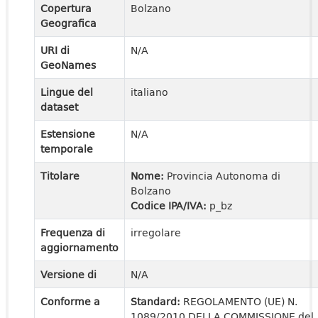
Copertura
Bolzano
Geografica
URI di
N/A
GeoNames
Lingue del
italiano
dataset
Estensione
N/A
temporale
Titolare
Nome:
Provincia Autonoma di
Bolzano
Codice IPA/IVA:
p_bz
Frequenza di
irregolare
aggiornamento
Versione di
N/A
Conforme a
Standard:
REGOLAMENTO (UE) N.
1089/2010 DELLA COMMISSIONE del