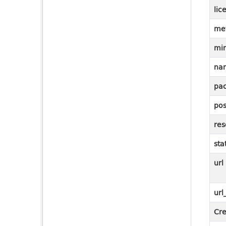
lic
me
mi
na
pac
pos
res
sta
url
url
Cre