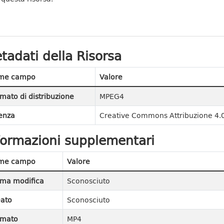
tadati della Risorsa
me campo
Valore
mato di distribuzione
MPEG4
enza
Creative Commons Attribuzione 4.0
formazioni supplementari
me campo
Valore
ima modifica
Sconosciuto
ato
Sconosciuto
rmato
MP4