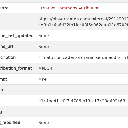
enza
Creative Commons Attribution
L
https://player.vimeo.com/external/2914991
s=3b1c6a6d32fb1fcc08f6e962eab11e6702b
he_last_updated
None
he_url
None
cription
Filmato con cadenza oraria, senza audio, in 
tribution_format
MPEG4
mat
MP4
sh
e144bad1-e0f7-4786-b13a-17429e699468
g
t_modified
None